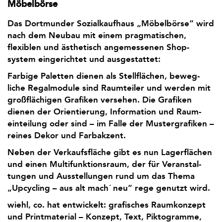
Möbelbörse
Das Dortmunder Sozial­kaufhaus „Möbel­börse“ wird
nach dem Neubau mit einem pragma­tischen,
flexiblen und ästhetisch ange­messenen Shop­
system einge­richtet und ausge­stattet:
Farbige Paletten dienen als Stell­flächen, beweg­
liche Regal­module sind Raumteiler und werden mit
groß­flächigen Grafiken versehen. Die Grafiken
dienen der Orientierung, Information und Raum­
einteilung oder sind – im Falle der Mustergrafiken –
reines Dekor und Farbakzent.
Neben der Verkaufs­fläche gibt es nun Lagerflächen
und einen Multi­funktions­raum, der für Veranstal­
tungen und Ausstel­lungen rund um das Thema
„Upcycling – aus alt mach´ neu“ rege genutzt wird.
wiehl, co. hat entwickelt: grafisches Raumkonzept
und Printmaterial – Konzept, Text, Piktogramme,