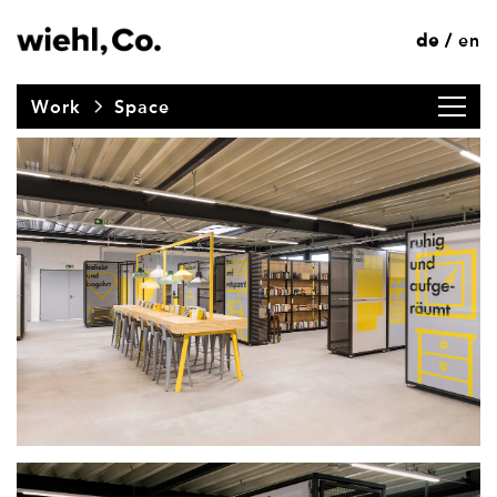
de
en
/
Work
Space