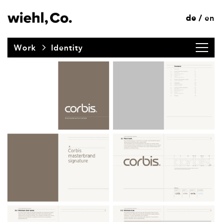
de
en
/
Work
Identity